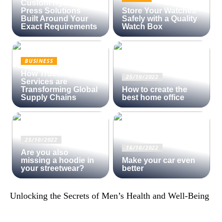
Custom Hydraulic
Press Solutions
Store Your Watches
Built Around Your
Safely with a Quality
Exact Requirements
Watch Box
BUSINESS
How Trucking
25/10/2022
Services are
Transforming Global
How to create the
Supply Chains
best home office
25/10/2022
16/10/2022
Are you also
missing a hoodie in
Make your car even
your streetwear?
better
Unlocking the Secrets of Men’s Health and Well-Being